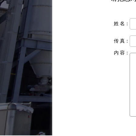
姓 名：
传 真：
内 容：