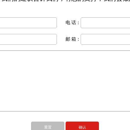
电 话：
邮 箱：